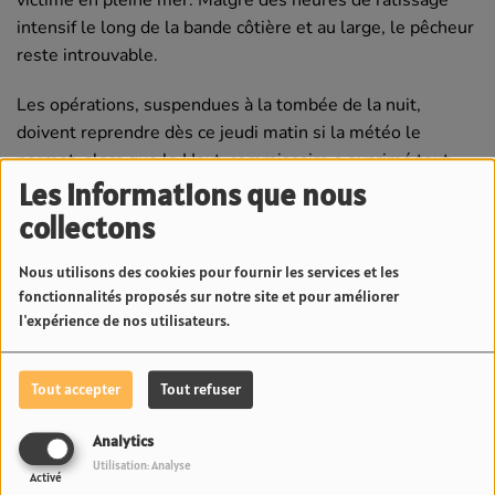
victime en pleine mer. Malgré des heures de ratissage
intensif le long de la bande côtière et au large, le pêcheur
reste introuvable.
Les opérations, suspendues à la tombée de la nuit,
doivent reprendre dès ce jeudi matin si la météo le
permet, alors que le Haut-commissaire a exprimé tout
Les informations que nous
son soutien à la famille et adressé ses remerciements
aux sauveteurs.
collectons
Nous utilisons des cookies pour fournir les services et les
Voir aussi
fonctionnalités proposés sur notre site et pour améliorer
l'expérience de nos utilisateurs.
Tout accepter
Tout refuser
Analytics
Utilisation: Analyse
Activé
Alerte météo aux Australes