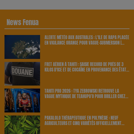
News Fenua
ALERTE MÉTÉO AUX AUSTRALES : L'ÎLE DE RAPA PLACÉE
EN VIGILANCE ORANGE POUR VAGUE-SUBMERSION |
23.6 RADIO
FRET AÉRIEN À TAHITI : SAISIE RECORD DE PRÈS DE 3
KILOS D'ICE ET DE COCAÏNE EN PROVENANCE DES ÉTATS-
UNIS | 23.6 RADIO
TAHITI PRO 2026 : TYA ZEBROWSKI RETROUVE LA
VAGUE MYTHIQUE DE TEAHUPO’O POUR BRILLER CHEZ
ELLE | 23.6 RADIO
PAKALOLO THÉRAPEUTIQUE EN POLYNÉSIE : NEUF
AGRICULTEURS ET CINQ VARIÉTÉS OFFICIELLEMENT
RETENUS PAR LE PAYS | 23.6 RADIO