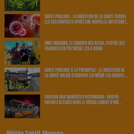
RETENUS PAR LE PAYS | 23.6 RADIO
SANTÉ PUBLIQUE : LA DIRECTION DE LA SANTÉ TRAQUE
LES CAS CONTACTS APRÈS UNE NOUVELLE INFECTION |
23.6 RADIO
MIKE MAIGNAN, LE GARDIEN DES BLEUS, S'OFFRE DES
VACANCES EN POLYNÉSIE | 23.6 RADIO
SANTÉ PUBLIQUE À LA PRESQU'ÎLE : LE DIRECTEUR DE
LA SANTÉ OBLIGÉ D'ASSURER LUI-MÊME LES GARDES À
TARAVAO | 23.6 RADIO
FRAYEUR AUX MANÈGES D'OUTUMAORO : QUATRE
ENFANTS BLESSÉS DANS LE DÉRAILLEMENT D'UNE
ATTRACTION | 23.6 RADIO
Météo Tahiti-Moorea