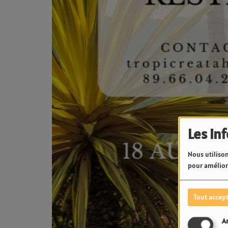
Les in
Nous utilison
pour améliore
Tout accep
A