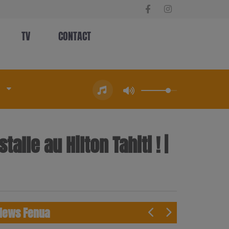
TV
CONTACT
alle au Hilton Tahiti ! |
News Fenua