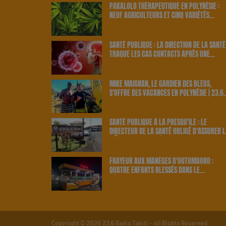
PAKALOLO THÉRAPEUTIQUE EN POLYNÉSIE :
NEUF AGRICULTEURS ET CINQ VARIÉTÉS
OFFICIELLEMENT RETENUS PAR LE PAYS | 23.
RADIO
SANTÉ PUBLIQUE : LA DIRECTION DE LA SANTÉ
TRAQUE LES CAS CONTACTS APRÈS UNE
NOUVELLE INFECTION | 23.6 RADIO
MIKE MAIGNAN, LE GARDIEN DES BLEUS,
S'OFFRE DES VACANCES EN POLYNÉSIE | 23.6
RADIO
SANTÉ PUBLIQUE À LA PRESQU'ÎLE : LE
DIRECTEUR DE LA SANTÉ OBLIGÉ D'ASSURER L
MÊME LES GARDES À TARAVAO | 23.6 RADIO
FRAYEUR AUX MANÈGES D'OUTUMAORO :
QUATRE ENFANTS BLESSÉS DANS LE
DÉRAILLEMENT D'UNE ATTRACTION | 23.6 RA
Copyright © 2026 23.6 Radio Tahiti - All Rights Reserved.