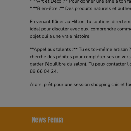
* **Art et Déco :** Pour donner une âme à ton f
* **Bien-être :** Des produits naturels et authe
En venant flâner au Hilton, tu soutiens directe
idéal pour discuter avec eux, comprendre commen
objet qui a une vraie histoire.
**Appel aux talents :** Tu es toi-même artisan 
cherche des pépites pour compléter ses univers (
garder l'équilibre du salon). Tu peux contacter l
89 66 04 24.
Alors, prêt pour une session shopping chic et lo
News Fenua