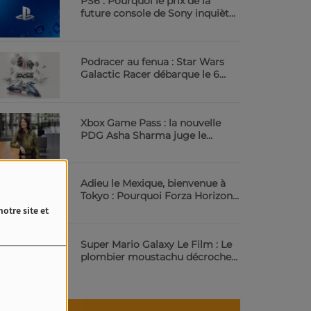
PS6 : Pourquoi le prix de la
future console de Sony inquiète
déjà | 23.6 Radio
Podracer au fenua : Star Wars
Galactic Racer débarque le 6
octobre | 23.6 Radio
Xbox Game Pass : la nouvelle
PDG Asha Sharma juge le
service trop cher | 23.6 Radio
Adieu le Mexique, bienvenue à
Tokyo : Pourquoi Forza Horizon
6 va vous scotcher | 23.6 Radio
otre site et
Super Mario Galaxy Le Film : Le
plombier moustachu décroche
les étoiles au cinéma | 23.6 Radio