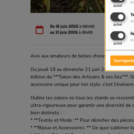
Ut
Activé
Tw
Ut
Activé
Du
18 juin 2026
à 08h00
au
21 juin 2026
à 18h00
F
Ut
Activé
Avis aux amateurs de belles choses et de créati
Sauvegard
Du jeudi 18 au dimanche 21 juin 2026, le cadre 
édition du **"Salon des Artisans & ses îles"**. S
accessoire unique pour ton style, c'est l'événem
Oublie les salons où tous les stands se ressemble
ultra-rigoureuse pour garantir une diversité de
bien distincts :
* **Textile et Mode :** Pour dénicher des pièces
* **Bijoux et Accessoires :** De quoi sublimer t