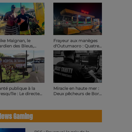
Frayeur aux manèges
ike Maignan, le
d'Outumaoro : Quatre
ardien des Bleus,
enfants blessés dans le
offre des vacances en
déraillement d'une
lynésie | 23.6 Radio
attraction | 23.6 Radio
Miracle en haute mer :
nté publique à la
Deux pêcheurs de Bora
esqu'île : Le directeur
Bora retrouvés sains et
 la santé obligé
saufs après 3 jours de
'assurer lui-même les
dérive | 23.6 Radio
rdes à Taravao | 23.6
News Gaming
adio