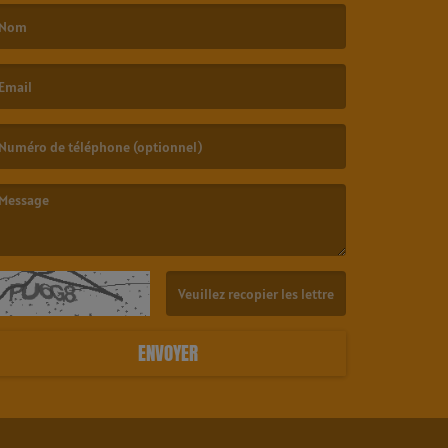
e nom est obligatoire. )
’email est obligatoire. )
e message est obligatoire. )
(Captcha invalide. )
ENVOYER