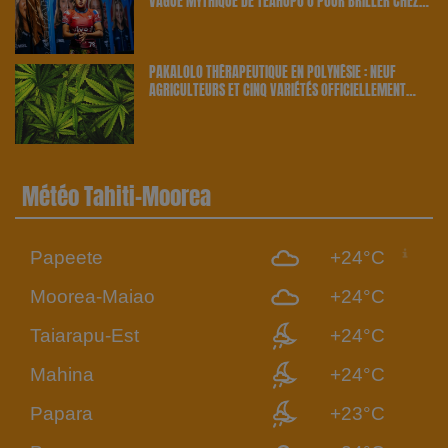
VAGUE MYTHIQUE DE TEAHUPO’O POUR BRILLER CHEZ
ELLE | 23.6 RADIO
PAKALOLO THÉRAPEUTIQUE EN POLYNÉSIE : NEUF
AGRICULTEURS ET CINQ VARIÉTÉS OFFICIELLEMENT
RETENUS PAR LE PAYS | 23.6 RADIO
Météo Tahiti-Moorea
Papeete
+24°C
Moorea-Maiao
+24°C
Taiarapu-Est
+24°C
Mahina
+24°C
Papara
+23°C