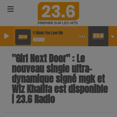
Hate That I Made You Love Me
ARIANA GRANDE
"Girl Next Door" : Le
nouveau single ultra-
dynamique signé mgk et
Wiz Khalifa est disponible
| 23.6 Radio