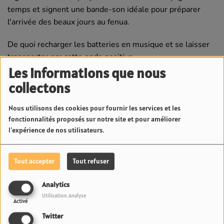
temps et signent une bande-son idéale pour préparer
l'arrivée des beaux jours au fenua.
De quoi recharger les batteries en musique et se laisser
transporter par cette onde positive.
Les informations que nous
collectons
Voir aussi
Nous utilisons des cookies pour fournir les services et les
fonctionnalités proposés sur notre site et pour améliorer
l'expérience de nos utilisateurs.
Tout accepter
Tout refuser
Pakalolo thérapeutique en
"Moins de censure, plus
Analytics
Polynésie : Neuf
d'état brut" : Les
Utilisation: Analyse
Activé
agriculteurs et cinq
confidences d'Ariana
variétés officiellement
Grande sur l'écriture de
Twitter