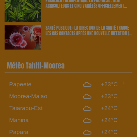
PAKALOLO THÉRAPEUTIQUE EN POLYNÉSIE : NEUF
AGRICULTEURS ET CINQ VARIÉTÉS OFFICIELLEMENT
RETENUS PAR LE PAYS | 23.6 RADIO
SANTÉ PUBLIQUE : LA DIRECTION DE LA SANTÉ TRAQUE
LES CAS CONTACTS APRÈS UNE NOUVELLE INFECTION |
23.6 RADIO
Météo Tahiti-Moorea
Papeete
+23°C
Moorea-Maiao
+23°C
Taiarapu-Est
+24°C
Mahina
+24°C
Papara
+24°C