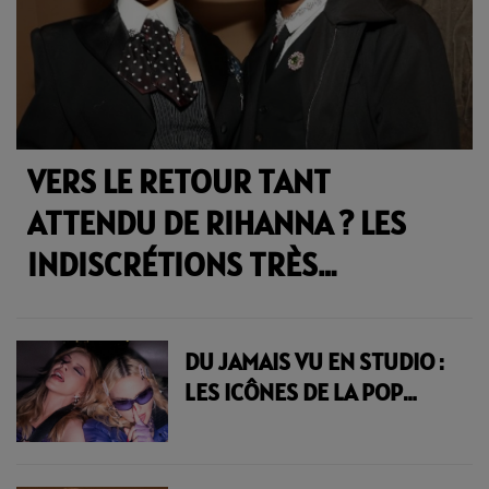
VERS LE RETOUR TANT
ATTENDU DE RIHANNA ? LES
INDISCRÉTIONS TRÈS
PARLANTES D'A$AP ROCKY |
23.6 RADIO
DU JAMAIS VU EN STUDIO :
LES ICÔNES DE LA POP
MADONNA ET KYLIE
MINOGUE RÉUNIES SUR
"LOVE SENSATION" | 23.6