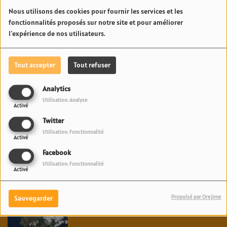
GÉNÉRATIONNEL FOU DU
Nous utilisons des cookies pour fournir les services et les
fonctionnalités proposés sur notre site et pour améliorer
NOUVEL ALBUM DE
l'expérience de nos utilisateurs.
MADONNA | 23.6 RADIO
1
2
3
4
5
6
7
8
9
10
>
Tout accepter
Tout refuser
Analytics
Utilisation: Analyse
Activé
Twitter
News Fenua
Utilisation: Fonctionnalité
Activé
TAHITI PRO 2026 : KAULI VAAST FRANCHIT LE PREMIER
Facebook
CAP À DOMICILE FACE À CROSBY COLAPINTO | 23.6
Utilisation: Fonctionnalité
Activé
RADIO
Propulsé par Orejime
ALERTE MÉTÉO AUX AUSTRALES : L'ÎLE DE RAPA PLACÉE
Sauvegarder
EN VIGILANCE ORANGE POUR VAGUE-SUBMERSION |
23.6 RADIO