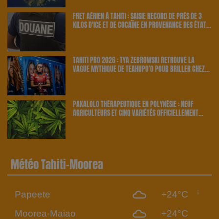
FRET AÉRIEN À TAHITI : SAISIE RECORD DE PRÈS DE 3
KILOS D'ICE ET DE COCAÏNE EN PROVENANCE DES ÉTATS-
UNIS | 23.6 RADIO
TAHITI PRO 2026 : TYA ZEBROWSKI RETROUVE LA
VAGUE MYTHIQUE DE TEAHUPO’O POUR BRILLER CHEZ
ELLE | 23.6 RADIO
PAKALOLO THÉRAPEUTIQUE EN POLYNÉSIE : NEUF
AGRICULTEURS ET CINQ VARIÉTÉS OFFICIELLEMENT
RETENUS PAR LE PAYS | 23.6 RADIO
Météo Tahiti-Moorea
Papeete
+24°C
Moorea-Maiao
+24°C