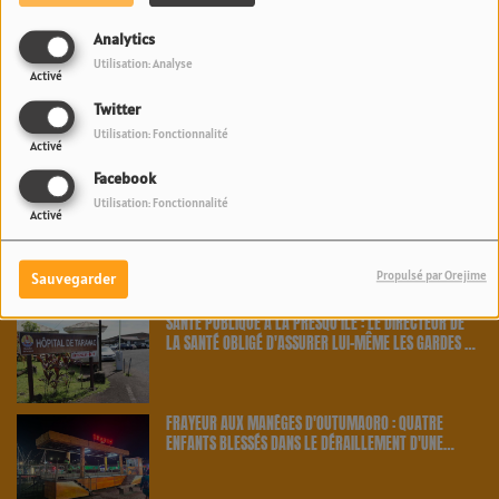
PAKALOLO THÉRAPEUTIQUE EN POLYNÉSIE : NEUF
Analytics
AGRICULTEURS ET CINQ VARIÉTÉS OFFICIELLEMENT
RETENUS PAR LE PAYS | 23.6 RADIO
Utilisation: Analyse
Activé
Twitter
SANTÉ PUBLIQUE : LA DIRECTION DE LA SANTÉ TRAQUE
Utilisation: Fonctionnalité
LES CAS CONTACTS APRÈS UNE NOUVELLE INFECTION |
Activé
23.6 RADIO
Facebook
Utilisation: Fonctionnalité
Activé
MIKE MAIGNAN, LE GARDIEN DES BLEUS, S'OFFRE DES
VACANCES EN POLYNÉSIE | 23.6 RADIO
Propulsé par Orejime
Sauvegarder
SANTÉ PUBLIQUE À LA PRESQU'ÎLE : LE DIRECTEUR DE
LA SANTÉ OBLIGÉ D'ASSURER LUI-MÊME LES GARDES À
TARAVAO | 23.6 RADIO
FRAYEUR AUX MANÈGES D'OUTUMAORO : QUATRE
ENFANTS BLESSÉS DANS LE DÉRAILLEMENT D'UNE
ATTRACTION | 23.6 RADIO