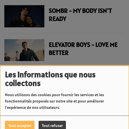
SOMBR - MY BODY ISN'T
READY
ELEVATOR BOYS - LOVE ME
BETTER
Les informations que nous
collectons
1
2
3
4
5
6
7
8
9
10
>
Nous utilisons des cookies pour fournir les services et les
fonctionnalités proposés sur notre site et pour améliorer
l'expérience de nos utilisateurs.
News Fenua
Tout accepter
Tout refuser