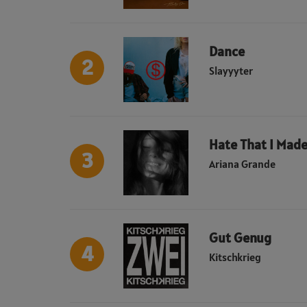
Dance
2
Slayyyter
Hate That I Made
3
Ariana Grande
Gut Genug
4
Kitschkrieg