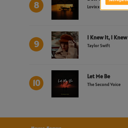
8
Lovixx
I Knew It, I Knew
9
Taylor Swift
Let Me Be
10
The Second Voice