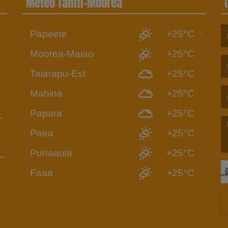
Météo Tahiti-Moorea
Papeete
+25°C
6
(L
Moorea-Maiao
+25°C
Taiarapu-Est
+25°C
(L
Mahina
+25°C
Papara
+25°C
Paea
+25°C
Punaauia
+25°C
UI-
(L
Faaa
+25°C
DIO