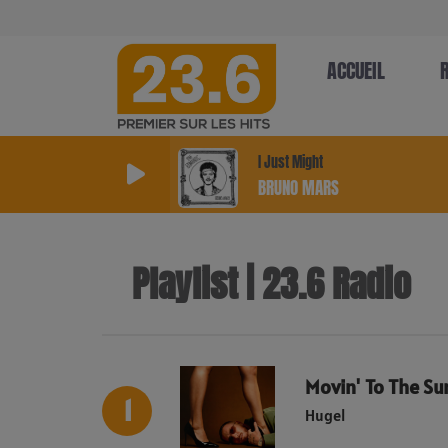
ACCUEIL
I Just Might
BRUNO MARS
Playlist | 23.6 Radio
Movin' To The Su
1
Hugel