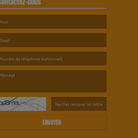
Contactez-nous
e nom est obligatoire. )
’email est obligatoire. )
e message est obligatoire. )
(Captcha invalide. )
ENVOYER