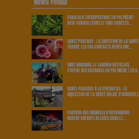
News Fenua
PAKALOLO THÉRAPEUTIQUE EN POLYNÉSIE :
NEUF AGRICULTEURS ET CINQ VARIÉTÉS
OFFICIELLEMENT RETENUS PAR LE PAYS | 23.
RADIO
SANTÉ PUBLIQUE : LA DIRECTION DE LA SANTÉ
TRAQUE LES CAS CONTACTS APRÈS UNE
NOUVELLE INFECTION | 23.6 RADIO
MIKE MAIGNAN, LE GARDIEN DES BLEUS,
S'OFFRE DES VACANCES EN POLYNÉSIE | 23.6
RADIO
SANTÉ PUBLIQUE À LA PRESQU'ÎLE : LE
DIRECTEUR DE LA SANTÉ OBLIGÉ D'ASSURER L
MÊME LES GARDES À TARAVAO | 23.6 RADIO
FRAYEUR AUX MANÈGES D'OUTUMAORO :
QUATRE ENFANTS BLESSÉS DANS LE
DÉRAILLEMENT D'UNE ATTRACTION | 23.6 RA