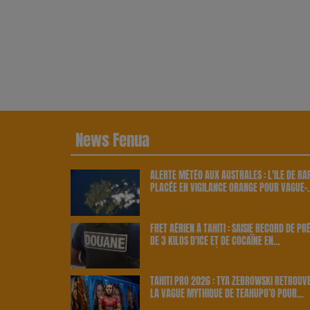
News Fenua
ALERTE MÉTÉO AUX AUSTRALES : L'ÎLE DE RA
PLACÉE EN VIGILANCE ORANGE POUR VAGUE-
SUBMERSION | 23.6 RADIO
FRET AÉRIEN À TAHITI : SAISIE RECORD DE PR
DE 3 KILOS D'ICE ET DE COCAÏNE EN
PROVENANCE DES ÉTATS-UNIS | 23.6 RADIO
TAHITI PRO 2026 : TYA ZEBROWSKI RETROUV
LA VAGUE MYTHIQUE DE TEAHUPO’O POUR
BRILLER CHEZ ELLE | 23.6 RADIO