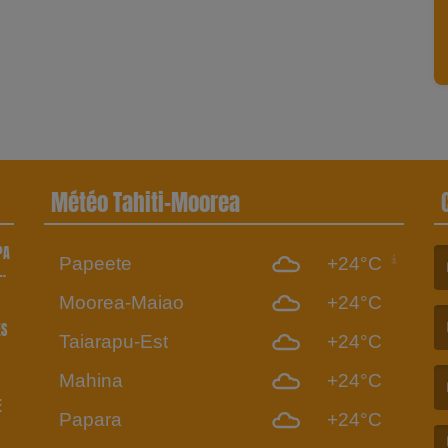
Météo Tahiti-Moorea
PA
Papeete
+24°C
(L
Moorea-Maiao
+24°C
ÈS
Taiarapu-Est
+24°C
(L
Mahina
+24°C
E
Papara
+24°C