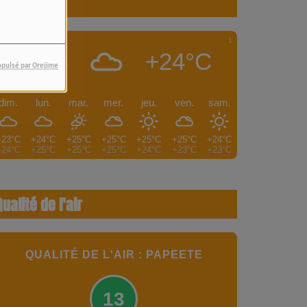
Météo
+24°C
PAPEETE
opulsé par Orejime
dim.
lun.
mar.
mer.
jeu.
ven.
sam.
+23°C
+24°C
+25°C
+25°C
+25°C
+25°C
+24°C
+24°C
+25°C
+25°C
+25°C
+24°C
+23°C
+23°C
Qualité de l'air
QUALITÉ DE L'AIR : PAPEETE
13