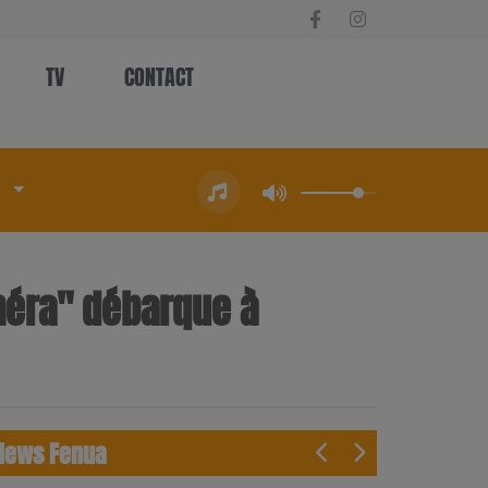
TV
CONTACT
améra" débarque à
News Fenua