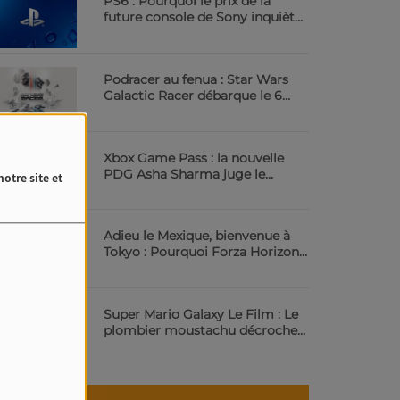
PS6 : Pourquoi le prix de la
future console de Sony inquiète
déjà | 23.6 Radio
Podracer au fenua : Star Wars
Galactic Racer débarque le 6
octobre | 23.6 Radio
Xbox Game Pass : la nouvelle
PDG Asha Sharma juge le
otre site et
service trop cher | 23.6 Radio
Adieu le Mexique, bienvenue à
Tokyo : Pourquoi Forza Horizon
6 va vous scotcher | 23.6 Radio
Super Mario Galaxy Le Film : Le
plombier moustachu décroche
les étoiles au cinéma | 23.6 Radio