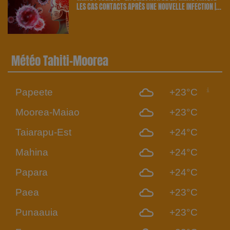
LES CAS CONTACTS APRÈS UNE NOUVELLE INFECTION |
23.6 RADIO
Météo Tahiti-Moorea
Papeete
+23°C
Moorea-Maiao
+23°C
Taiarapu-Est
+24°C
Mahina
+24°C
Papara
+24°C
Paea
+23°C
Punaauia
+23°C