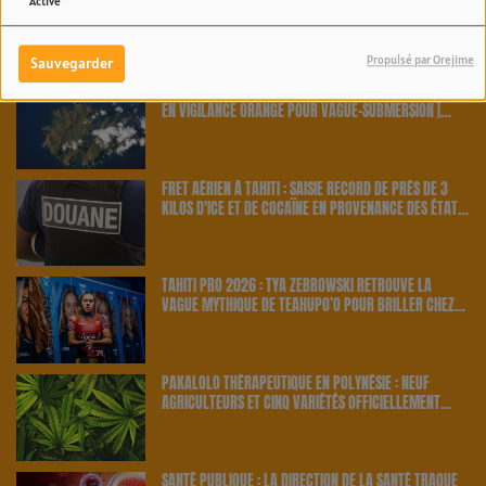
Activé
News Fenua
Propulsé par Orejime
Sauvegarder
ALERTE MÉTÉO AUX AUSTRALES : L'ÎLE DE RAPA PLACÉE
EN VIGILANCE ORANGE POUR VAGUE-SUBMERSION |
23.6 RADIO
FRET AÉRIEN À TAHITI : SAISIE RECORD DE PRÈS DE 3
KILOS D'ICE ET DE COCAÏNE EN PROVENANCE DES ÉTATS-
UNIS | 23.6 RADIO
TAHITI PRO 2026 : TYA ZEBROWSKI RETROUVE LA
VAGUE MYTHIQUE DE TEAHUPO’O POUR BRILLER CHEZ
ELLE | 23.6 RADIO
PAKALOLO THÉRAPEUTIQUE EN POLYNÉSIE : NEUF
AGRICULTEURS ET CINQ VARIÉTÉS OFFICIELLEMENT
RETENUS PAR LE PAYS | 23.6 RADIO
SANTÉ PUBLIQUE : LA DIRECTION DE LA SANTÉ TRAQUE