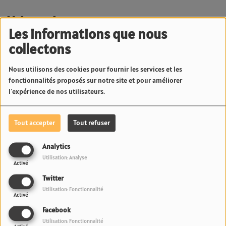
Voir aussi
Les informations que nous
collectons
Nous utilisons des cookies pour fournir les services et les
fonctionnalités proposés sur notre site et pour améliorer
l'expérience de nos utilisateurs.
Alerte météo aux Australes
Fret aérien à Tahiti : Saisie
Tout accepter
Tout refuser
: L'île de Rapa placée en
record de près de 3 kilos
vigilance orange pour
d'ice et de cocaïne en
Analytics
vague-submersion | 23.6
provenance des États-Unis
Utilisation: Analyse
Radio
| 23.6 Radio
Activé
Twitter
Utilisation: Fonctionnalité
Activé
Facebook
Utilisation: Fonctionnalité