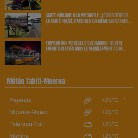
SANTÉ PUBLIQUE À LA PRESQU'ÎLE : LE DIRECTEUR DE
LA SANTÉ OBLIGÉ D'ASSURER LUI-MÊME LES GARDES À
TARAVAO | 23.6 RADIO
FRAYEUR AUX MANÈGES D'OUTUMAORO : QUATRE
ENFANTS BLESSÉS DANS LE DÉRAILLEMENT D'UNE
ATTRACTION | 23.6 RADIO
Météo Tahiti-Moorea
Papeete
+25°C
Moorea-Maiao
+25°C
Taiarapu-Est
+25°C
Mahina
+25°C