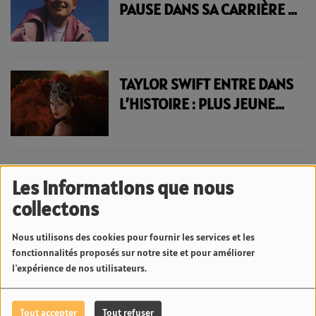
PAUSE DANS SA CARRIÈRE :
LE CHANTEUR CHOISIT SA
FAMILLE AVANT TOUT | 23.6
RADIO
TAYLOR SWIFT ENTRE DANS
L’HISTOIRE : PLUS JEUNE
FEMME INTRONISÉE AU
SONGWRITERS HALL OF
FAME | 23.6 RADIO
Les informations que nous
<
1
2
3
4
5
6
7
8
9
10
collectons
>
Nous utilisons des cookies pour fournir les services et les
fonctionnalités proposés sur notre site et pour améliorer
l'expérience de nos utilisateurs.
News Fenua
Tout accepter
Tout refuser