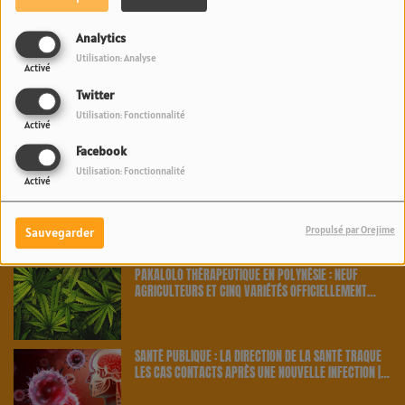
ALERTE MÉTÉO AUX AUSTRALES : L'ÎLE DE RAPA PLACÉE
Analytics
EN VIGILANCE ORANGE POUR VAGUE-SUBMERSION |
Utilisation: Analyse
23.6 RADIO
Activé
Twitter
FRET AÉRIEN À TAHITI : SAISIE RECORD DE PRÈS DE 3
Utilisation: Fonctionnalité
Activé
KILOS D'ICE ET DE COCAÏNE EN PROVENANCE DES ÉTATS-
UNIS | 23.6 RADIO
Facebook
Utilisation: Fonctionnalité
Activé
TAHITI PRO 2026 : TYA ZEBROWSKI RETROUVE LA
VAGUE MYTHIQUE DE TEAHUPO’O POUR BRILLER CHEZ
ELLE | 23.6 RADIO
Propulsé par Orejime
Sauvegarder
PAKALOLO THÉRAPEUTIQUE EN POLYNÉSIE : NEUF
AGRICULTEURS ET CINQ VARIÉTÉS OFFICIELLEMENT
RETENUS PAR LE PAYS | 23.6 RADIO
SANTÉ PUBLIQUE : LA DIRECTION DE LA SANTÉ TRAQUE
LES CAS CONTACTS APRÈS UNE NOUVELLE INFECTION |
23.6 RADIO