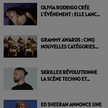
ALBUM LIVE | 23.6 RADIO
OLIVIA RODRIGO CRÉE
L'ÉVÉNEMENT : ELLE LANCE
"DAISY CHAIN FIELDS", SON
PROPRE FESTIVAL 100%
FÉMININ | 23.6 RADIO
GRAMMY AWARDS : CINQ
NOUVELLES CATÉGORIES
DÉBARQUENT POUR
L'ÉDITION 2027 | 23.6
RADIO
SKRILLEX RÉVOLUTIONNE
LA SCÈNE TECHNO ET
ÉLECTRO AVEC 13
NOUVEAUX TITRES
EXPLOSIFS | 23.6 RADIO
ED SHEERAN ANNONCE UNE