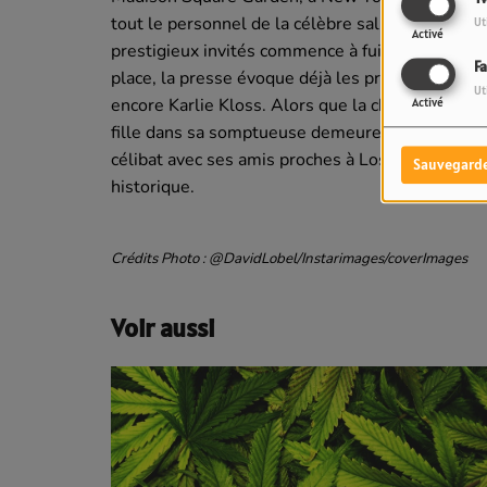
tout le personnel de la célèbre salle à signer des
Ut
Activé
prestigieux invités commence à fuiter dans les 
F
place, la presse évoque déjà les présences de S
Ut
encore Karlie Kloss. Alors que la chanteuse vien
Activé
fille dans sa somptueuse demeure de Rhode Islan
célibat avec ses amis proches à Los Angeles, Ne
Sauvegard
historique.
Crédits Photo : @DavidLobel/Instarimages/coverImages
Voir aussi