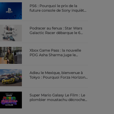
PS6 : Pourquoi le prix de la
future console de Sony inquiète
déjà | 23.6 Radio
Podracer au fenua : Star Wars
Galactic Racer débarque le 6
octobre | 23.6 Radio
Xbox Game Pass : la nouvelle
PDG Asha Sharma juge le
service trop cher | 23.6 Radio
Adieu le Mexique, bienvenue à
Tokyo : Pourquoi Forza Horizon
6 va vous scotcher | 23.6 Radio
Super Mario Galaxy Le Film : Le
plombier moustachu décroche
les étoiles au cinéma | 23.6 Radio