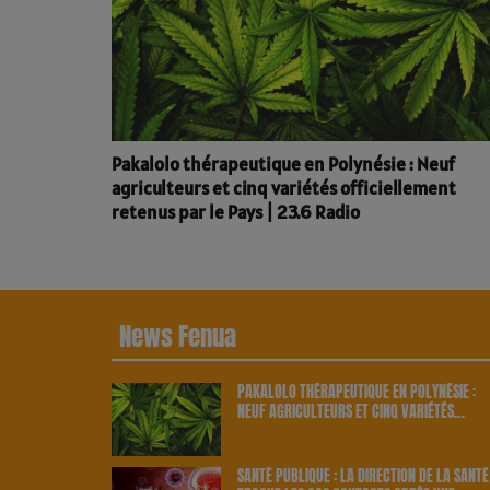
Pakalolo thérapeutique en Polynésie : Neuf
agriculteurs et cinq variétés officiellement
retenus par le Pays | 23.6 Radio
News Fenua
PAKALOLO THÉRAPEUTIQUE EN POLYNÉSIE :
NEUF AGRICULTEURS ET CINQ VARIÉTÉS
OFFICIELLEMENT RETENUS PAR LE PAYS | 23.
RADIO
SANTÉ PUBLIQUE : LA DIRECTION DE LA SANTÉ