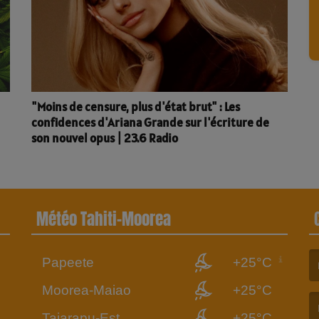
"Moins de censure, plus d'état brut" : Les
confidences d'Ariana Grande sur l'écriture de
son nouvel opus | 23.6 Radio
Météo Tahiti-Moorea
Papeete
+25°C
6
(L
Moorea-Maiao
+25°C
Taiarapu-Est
+25°C