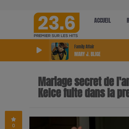
ACCUEIL
Family Affair
MARY J. BLIGE
Mariage secret de l'ann
Kelce fuite dans la pr
0