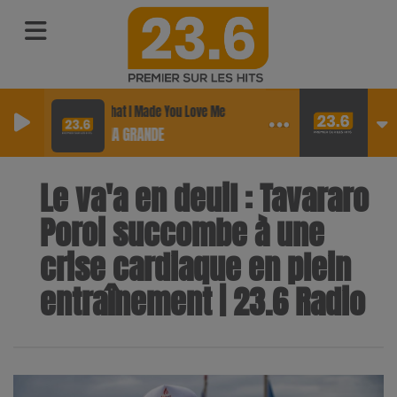
Hate That I Made You Love Me
ARIANA GRANDE
Le va'a en deuil : Tavararo
Poroi succombe à une
crise cardiaque en plein
entraînement | 23.6 Radio