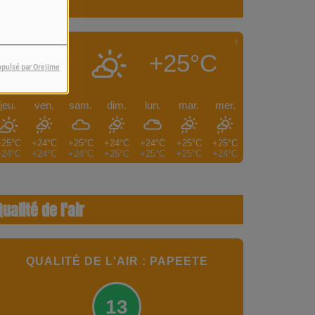
Météo
+25°C
PAPEETE
opulsé par Orejime
jeu.
ven.
sam.
dim.
lun.
mar.
mer.
+25°C
+24°C
+25°C
+24°C
+24°C
+25°C
+25°C
+24°C
+24°C
+24°C
+25°C
+25°C
+25°C
+24°C
Qualité de l'air
QUALITÉ DE L'AIR : PAPEETE
13