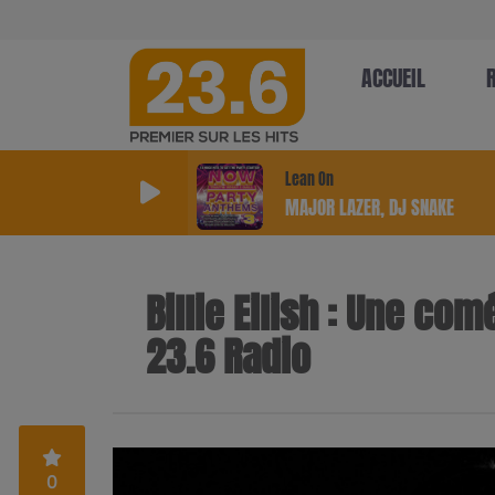
ACCUEIL
Lean On
MAJOR LAZER, DJ SNAKE
Billie Eilish : Une co
23.6 Radio
0