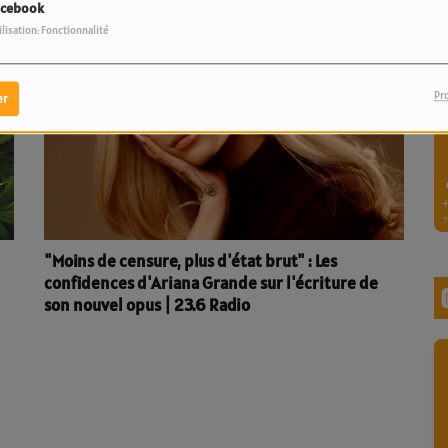
acebook
ilisation: Fonctionnalité
Pr
er
"Moins de censure, plus d'état brut" : Les
confidences d'Ariana Grande sur l'écriture de
son nouvel opus | 23.6 Radio