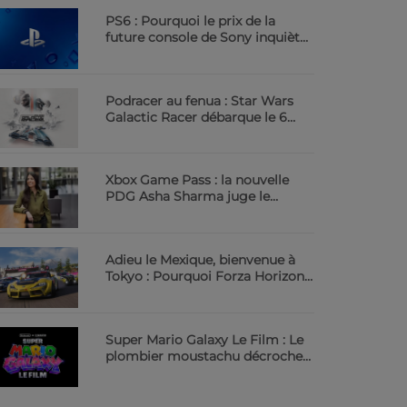
PS6 : Pourquoi le prix de la
future console de Sony inquiète
déjà | 23.6 Radio
Podracer au fenua : Star Wars
Galactic Racer débarque le 6
octobre | 23.6 Radio
Xbox Game Pass : la nouvelle
PDG Asha Sharma juge le
service trop cher | 23.6 Radio
Adieu le Mexique, bienvenue à
Tokyo : Pourquoi Forza Horizon
6 va vous scotcher | 23.6 Radio
Super Mario Galaxy Le Film : Le
plombier moustachu décroche
les étoiles au cinéma | 23.6 Radio