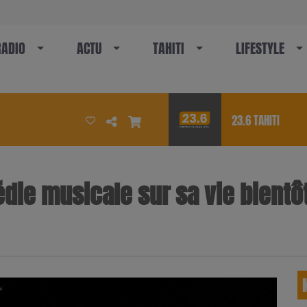
RADIO
ACTU
TAHITI
LIFESTYLE
23.6 TAHITI
médie musicale sur sa vie bientô