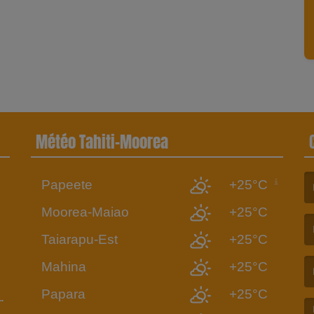
Météo Tahiti-Moorea
Papeete
+25°C
6
(L
Moorea-Maiao
+25°C
Taiarapu-Est
+25°C
(L
Mahina
+25°C
Papara
+25°C