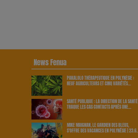
News Fenua
PAKALOLO THÉRAPEUTIQUE EN POLYNÉSIE :
NEUF AGRICULTEURS ET CINQ VARIÉTÉS
OFFICIELLEMENT RETENUS PAR LE PAYS | 23.
RADIO
SANTÉ PUBLIQUE : LA DIRECTION DE LA SANTÉ
TRAQUE LES CAS CONTACTS APRÈS UNE
NOUVELLE INFECTION | 23.6 RADIO
MIKE MAIGNAN, LE GARDIEN DES BLEUS,
S'OFFRE DES VACANCES EN POLYNÉSIE | 23.6
RADIO