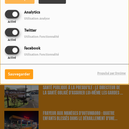
PAKALOLO THÉRAPEUTIQUE EN POLYNÉSIE : NEUF
Analytics
AGRICULTEURS ET CINQ VARIÉTÉS OFFICIELLEMENT
Utilisation: Analyse
RETENUS PAR LE PAYS | 23.6 RADIO
Activé
Twitter
SANTÉ PUBLIQUE : LA DIRECTION DE LA SANTÉ TRAQUE
Utilisation: Fonctionnalité
Activé
LES CAS CONTACTS APRÈS UNE NOUVELLE INFECTION |
23.6 RADIO
Facebook
Utilisation: Fonctionnalité
Activé
MIKE MAIGNAN, LE GARDIEN DES BLEUS, S'OFFRE DES
VACANCES EN POLYNÉSIE | 23.6 RADIO
Propulsé par Orejime
Sauvegarder
SANTÉ PUBLIQUE À LA PRESQU'ÎLE : LE DIRECTEUR DE
LA SANTÉ OBLIGÉ D'ASSURER LUI-MÊME LES GARDES À
TARAVAO | 23.6 RADIO
FRAYEUR AUX MANÈGES D'OUTUMAORO : QUATRE
ENFANTS BLESSÉS DANS LE DÉRAILLEMENT D'UNE
ATTRACTION | 23.6 RADIO