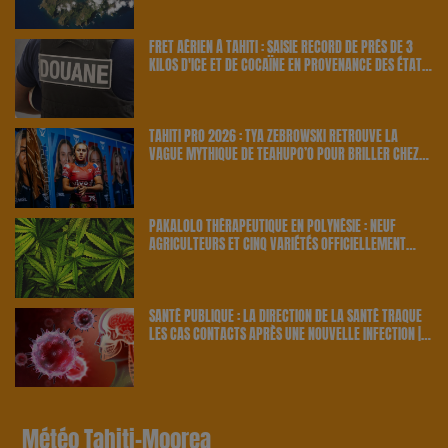
FRET AÉRIEN À TAHITI : SAISIE RECORD DE PRÈS DE 3
KILOS D'ICE ET DE COCAÏNE EN PROVENANCE DES ÉTATS-
UNIS | 23.6 RADIO
TAHITI PRO 2026 : TYA ZEBROWSKI RETROUVE LA
VAGUE MYTHIQUE DE TEAHUPO’O POUR BRILLER CHEZ
ELLE | 23.6 RADIO
PAKALOLO THÉRAPEUTIQUE EN POLYNÉSIE : NEUF
AGRICULTEURS ET CINQ VARIÉTÉS OFFICIELLEMENT
RETENUS PAR LE PAYS | 23.6 RADIO
SANTÉ PUBLIQUE : LA DIRECTION DE LA SANTÉ TRAQUE
LES CAS CONTACTS APRÈS UNE NOUVELLE INFECTION |
23.6 RADIO
Météo Tahiti-Moorea