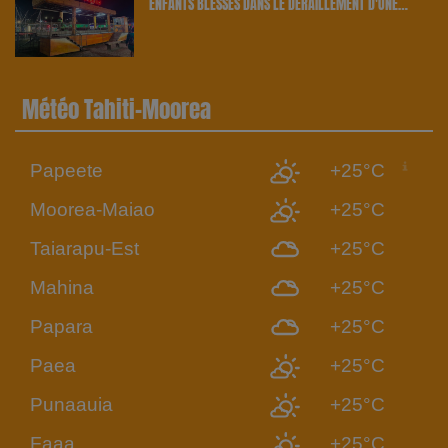
ENFANTS BLESSÉS DANS LE DÉRAILLEMENT D'UNE
ATTRACTION | 23.6 RADIO
Météo Tahiti-Moorea
Papeete
+25°C
Moorea-Maiao
+25°C
Taiarapu-Est
+25°C
Mahina
+25°C
Papara
+25°C
Paea
+25°C
Punaauia
+25°C
Faaa
+25°C