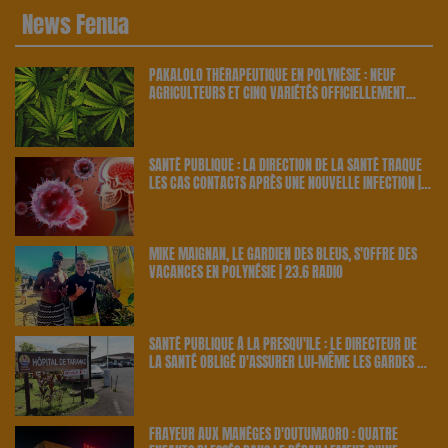
News Fenua
PAKALOLO THÉRAPEUTIQUE EN POLYNÉSIE : NEUF
AGRICULTEURS ET CINQ VARIÉTÉS OFFICIELLEMENT
RETENUS PAR LE PAYS | 23.6 RADIO
SANTÉ PUBLIQUE : LA DIRECTION DE LA SANTÉ TRAQUE
LES CAS CONTACTS APRÈS UNE NOUVELLE INFECTION |
23.6 RADIO
MIKE MAIGNAN, LE GARDIEN DES BLEUS, S'OFFRE DES
VACANCES EN POLYNÉSIE | 23.6 RADIO
SANTÉ PUBLIQUE À LA PRESQU'ÎLE : LE DIRECTEUR DE
LA SANTÉ OBLIGÉ D'ASSURER LUI-MÊME LES GARDES À
TARAVAO | 23.6 RADIO
FRAYEUR AUX MANÈGES D'OUTUMAORO : QUATRE